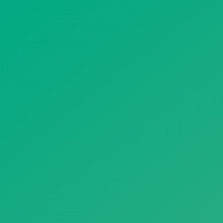
遥想公瑾当年，小乔初嫁了，雄姿英发。
羽扇纶巾，谈笑间，樯橹灰飞烟灭。
故国神游，多情应笑我，早生华发。
人生如梦，一尊还酹江月。